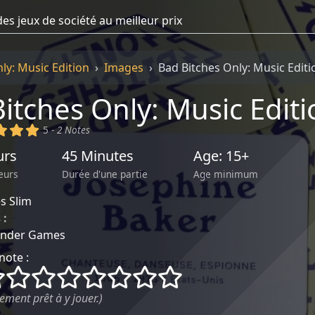
ly: Music Edition
Images
Bad Bitches Only: Music Edit
itches Only: Music Editi
)
(x)
(x)
(x)
5 -
2 Notes
urs
45 Minutes
Age: 15+
eurs
Durée d'une partie
Age minimum
s Slim
 :
~
nder Games
note :
()
()
()
()
()
()
()
()
ement prêt à y jouer.)