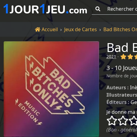
Go !
Accueil
Accueil
Jeux de Cartes
Bad Bitches On
Bad B
(x)
(x
2021
-
3 - 10 Joue
Nombre de jou
Auteurs :
Inè
Illustrateurs
Éditeurs :
Ge
Je donne ma 
()
()
(Bon - général