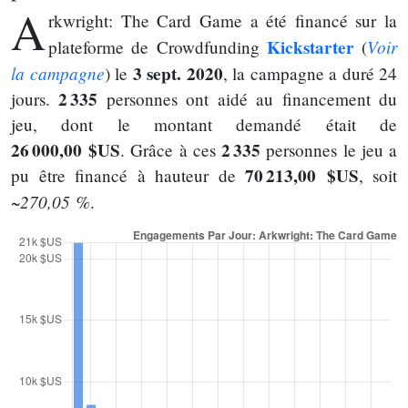
A
rkwright: The Card Game a été financé sur la
Kickstarter
Voir
plateforme de Crowdfunding
(
la campagne
3 sept. 2020
) le
, la campagne a duré 24
2 335
jours.
personnes ont aidé au financement du
jeu, dont le montant demandé était de
26 000,00 $US
2 335
. Grâce à ces
personnes le jeu a
70 213,00 $US
pu être financé à hauteur de
, soit
~270,05 %
.