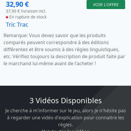
32,90 €
VOIR L'OFFRE
37,90 € livraison incl.
En rupture de stock
Tric Trac
Remarque: Vous devez savoir que les produits
comparés peuvent correspondre à des éditions
différentes et être soumis à des règles linguistiques,
etc. Vérifiez toujours la description de produit faite par
le marchand lui-même avant de l'acheter !
3 Vidéos Disponibles
Je cherche à m'informer sur le jeu, alors je n'hésite pas
à regarder une vidéo d'explication pour connaitre les
règles.