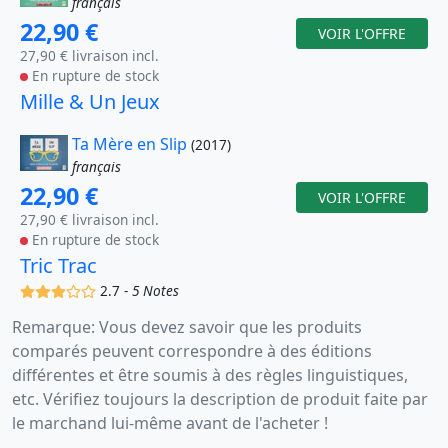
français
22,90 €
VOIR L'OFFRE
27,90 € livraison incl.
En rupture de stock
Mille & Un Jeux
Ta Mère en Slip
(2017)
français
22,90 €
VOIR L'OFFRE
27,90 € livraison incl.
En rupture de stock
Tric Trac
(x)
(x)
(x)
()
()
2.7 -
5 Notes
Remarque: Vous devez savoir que les produits
comparés peuvent correspondre à des éditions
différentes et être soumis à des règles linguistiques,
etc. Vérifiez toujours la description de produit faite par
le marchand lui-même avant de l'acheter !