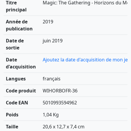
Titre
Magic: The Gathering - Horizons du Mo
principal
Année de
2019
publication
Date de
juin 2019
sortie
Date
Ajoutez la date d'acquisition de mon jeu
d'acquisition
Langues
français
Code produit
WIHORBOFR-36
Code EAN
5010993594962
Poids
1,04 Kg
Taille
20,6 x 12,7 x 7,4 cm