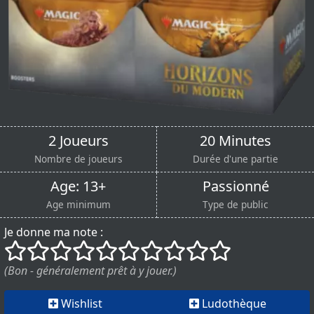
2 Joueurs
20 Minutes
Nombre de joueurs
Durée d'une partie
Age: 13+
Passionné
Age minimum
Type de public
Je donne ma note :
()
()
()
()
()
()
()
()
()
()
(Bon - généralement prêt à y jouer.)
Wishlist
Ludothèque