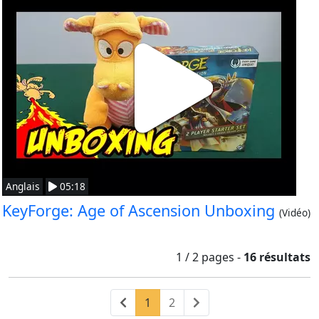
Anglais
05:18
KeyForge: Age of Ascension Unboxing
(Vidéo)
1 / 2
pages
-
16 résultats
Précédent
(current)
Suivant
1
2