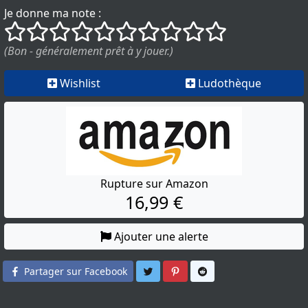
Je donne ma note :
()
()
()
()
()
()
()
()
()
()
(Bon - généralement prêt à y jouer.)
Wishlist
Ludothèque
Rupture sur Amazon
16,99 €
Ajouter une alerte
Partager sur Twitter
Partager sur Pinterest
Partager sur Reddit
Partager sur Facebook