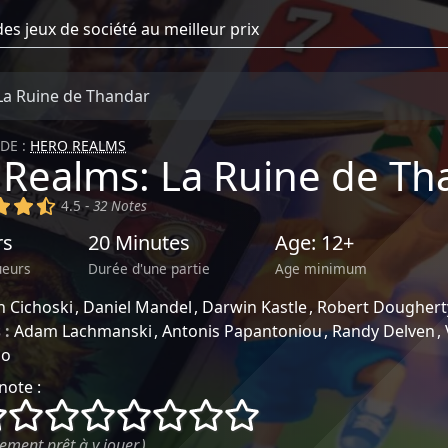
La Ruine de Thandar
DE :
HERO REALMS
 Realms: La Ruine de Th
)
(x)
(x)
(,)
4.5 -
32 Notes
rs
20 Minutes
Age: 12+
ueurs
Durée d'une partie
Age minimum
n Cichoski
Daniel Mandel
Darwin Kastle
Robert Doughert
 :
Adam Lachmanski
Antonis Papantoniou
Randy Delven
lo
note :
()
()
()
()
()
()
()
()
ement prêt à y jouer.)