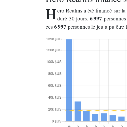
H
ero Realms a été financé sur 
6 997
duré 30 jours.
personnes 
6 997
ces
personnes le jeu a pu être