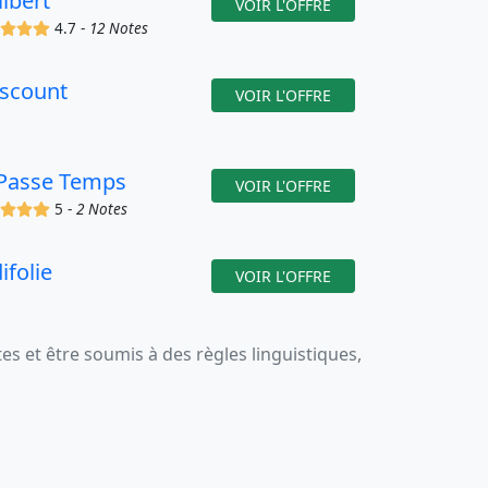
libert
VOIR L'OFFRE
(x)
(x)
(x)
(x)
4.7 -
12 Notes
iscount
VOIR L'OFFRE
 Passe Temps
VOIR L'OFFRE
(x)
(x)
(x)
(x)
5 -
2 Notes
ifolie
VOIR L'OFFRE
 et être soumis à des règles linguistiques,