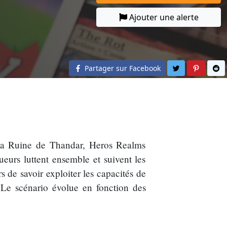
Ajouter une alerte
Partager sur 
Partage
Pa
Partager sur Facebook
La Ruine de Thandar, Heros Realms
ueurs luttent ensemble et suivent les
 de savoir exploiter les capacités de
. Le scénario évolue en fonction des