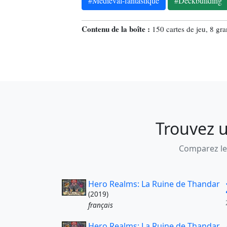
#Médiéval-fantastique
#Deckbuilding
Contenu de la boîte :
150 cartes de jeu, 8 gran
Trouvez u
Comparez les
Hero Realms: La Ruine de Thandar
(2019)
français
Hero Realms: La Ruine de Thandar