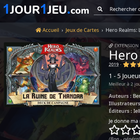
Go !
Accueil
Accueil
Jeux de Cartes
Hero Realms: 
EXTENSION 
Hero
(x)
(x
2019
-
1 - 5 Joueu
Meilleur à 2 jo
Auteurs :
Be
Illustrateurs
Éditeurs :
Iel
Je donne ma 
()
()
(Bon - général