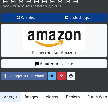
(Bon - généralement prêt à y jouer.)
Wishlist
Ludothèque
Rechercher sur Amazon
Ajouter une alerte
Partager sur Twitter
Partager sur Pinterest
Partager sur Reddit
Partager sur Facebook
Aperçu
Images
Vidéos
Fichiers
Sur le Web