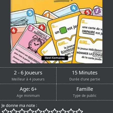
2 - 6 Joueurs
15 Minutes
Meilleur à 4 joueurs
Durée d'une partie
Age: 6+
Famille
Age minimum
Type de public
Je donne ma note :
()
()
()
()
()
()
()
()
()
()