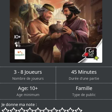
3 - 8 Joueurs
45 Minutes
Nombre de joueurs
Durée d'une partie
Age: 10+
Famille
Age minimum
Type de public
Je donne ma note :
()
()
()
()
()
()
()
()
()
()