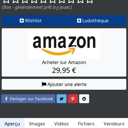
(Bon - généralement prêt à y jouer.)
Wishlist
Ludothèque
Acheter sur Amazon
29,95 €
Ajouter une alerte
Partager sur Twitter
Partager sur Pinterest
Partager sur Reddit
Partager sur Facebook
Aperçu
Images
Vidéos
Fichiers
Vendeurs