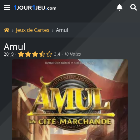
Accueil
Jeux de Cartes
Amul
Amul
(x)
(x)
(x)
(,)
()
2019
-
3.4 -
10 Notes