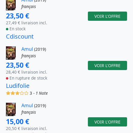
français
23,50 €
VOIR L'OFFRE
27,49 € livraison incl.
En stock
Cdiscount
Amul
(2019)
français
23,50 €
VOIR L'OFFRE
28,40 € livraison incl.
En rupture de stock
Ludifolie
(x)
(x)
(x)
()
()
3 -
1 Note
Amul
(2019)
français
15,00 €
VOIR L'OFFRE
20,50 € livraison incl.