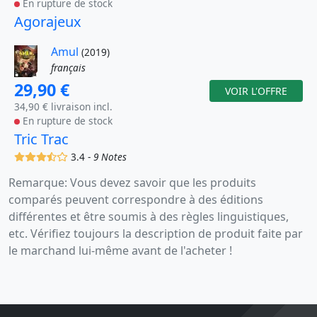
En rupture de stock
Agorajeux
Amul
(2019)
français
29,90 €
VOIR L'OFFRE
34,90 € livraison incl.
En rupture de stock
Tric Trac
(x)
(x)
(x)
(,)
()
3.4 -
9 Notes
Remarque: Vous devez savoir que les produits
comparés peuvent correspondre à des éditions
différentes et être soumis à des règles linguistiques,
etc. Vérifiez toujours la description de produit faite par
le marchand lui-même avant de l'acheter !