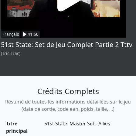
Français
41:50
51st State: Set de Jeu Complet Partie 2 Tttv
(Tric Trac)
Crédits Complets
Résumé de toutes les informations détaillées sur le jeu
(date de sortie, code ean, poids, taille, ...)
Titre
51st State: Master Set - Allies
principal