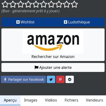
()
()
()
()
()
()
()
()
()
()
(Bon - généralement prêt à y jouer.)
Wishlist
Ludothèque
Rechercher sur Amazon
Ajouter une alerte
Partager sur Twitter
Partager sur Pinterest
Partager sur Reddit
Partager sur Facebook
Aperçu
Images
Vidéos
Fichiers
Vendeurs