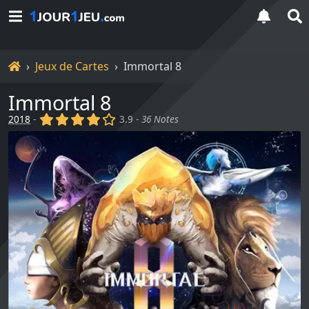
Accueil
Jeux de Cartes
Immortal 8
Immortal 8
(x)
(x)
(x)
(x)
()
2018
-
3.9 -
36 Notes