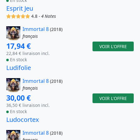
En stock
Esprit Jeu
(x)
(x)
(x)
(x)
(x)
4.8 -
4 Notes
Immortal 8
(2018)
français
17,94 €
VOIR L'OFFRE
22,84 € livraison incl.
En stock
Ludifolie
Immortal 8
(2018)
français
30,00 €
VOIR L'OFFRE
36,50 € livraison incl.
En stock
Ludocortex
Immortal 8
(2018)
français