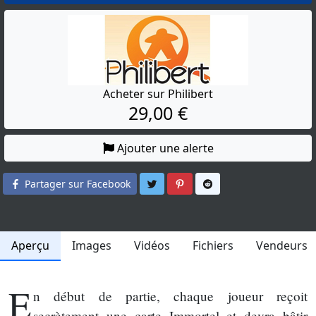
Acheter sur Philibert
29,00 €
Ajouter une alerte
Partager sur Twitter
Partager sur Pinterest
Partager sur Reddit
Partager sur Facebook
Aperçu
Images
Vidéos
Fichiers
Vendeurs
E
n début de partie, chaque joueur reçoit
secrètement une carte Immortel et devra bâtir