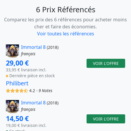
6 Prix Référencés
Comparez les prix des 6 références pour acheter moins
cher et faire des économies.
Voir toutes les références
Immortal 8
(2018)
français
29,00 €
VOIR L'OFFRE
33,95 € livraison incl.
Dernière pièce en stock
Philibert
(x)
(x)
(x)
(x)
(,)
4.2 -
9 Notes
Immortal 8
(2018)
français
14,50 €
VOIR L'OFFRE
19,00 € livraison incl.