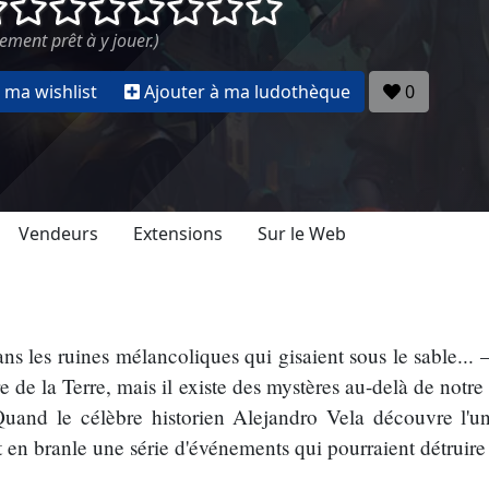
()
()
()
()
()
()
()
()
ement prêt à y jouer.)
 ma wishlist
Ajouter à ma ludothèque
0
Vendeurs
Extensions
Sur le Web
ans les ruines mélancoliques qui gisaient sous le sable..
e de la Terre, mais il existe des mystères au-delà de notre 
Quand le célèbre historien Alejandro Vela découvre l'un
et en branle une série d'événements qui pourraient détruir