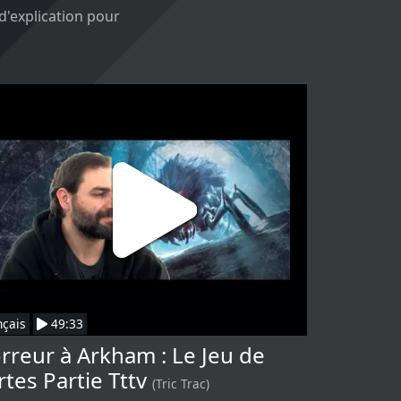
 d'explication pour
nçais
49:33
rreur à Arkham : Le Jeu de
rtes Partie Tttv
(Tric Trac)