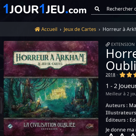
Go !
Accueil
Accueil
Jeux de Cartes
Horreur à Arkh
EXTENSION 
Horre
Oubl
(x)
(x
2018
-
1 - 2 Joueu
Meilleur à 2 jo
Auteurs :
Ma
Illustrateurs
Éditeurs :
Ed
Je donne ma 