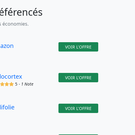
référencés
es économies.
azon
VOIR L'OFFRE
docortex
VOIR L'OFFRE
(x)
(x)
(x)
(x)
5 -
1 Note
ifolie
VOIR L'OFFRE