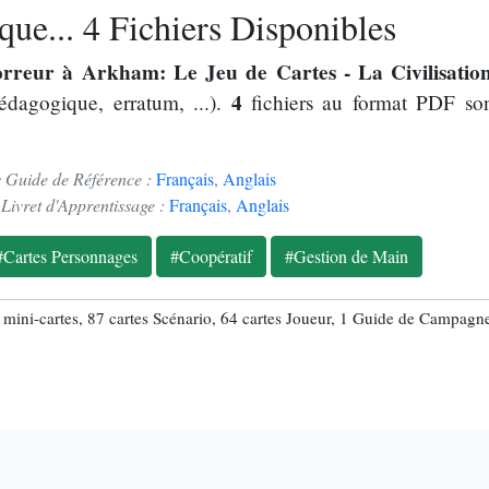
ue... 4 Fichiers Disponibles
rreur à Arkham: Le Jeu de Cartes - La Civilisatio
4
pédagogique, erratum, ...).
fichiers au format PDF son
 Guide de Référence :
Français
,
Anglais
Livret d'Apprentissage :
Français
,
Anglais
#Cartes Personnages
#Coopératif
#Gestion de Main
 5 mini-cartes, 87 cartes Scénario, 64 cartes Joueur, 1 Guide de Campagn