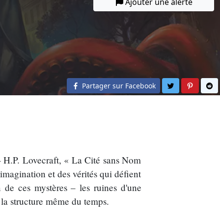
Ajouter une alerte
Partager sur 
Partage
Pa
Partager sur Facebook
. – H.P. Lovecraft, « La Cité sans Nom
imagination et des vérités qui défient
 de ces mystères – les ruines d'une
e la structure même du temps.