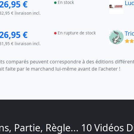
26,95 €
Lu
En stock
32,95 € livraison incl.
26,95 €
Tri
En rupture de stock
(x)
31,95 € livraison incl.
s comparés peuvent correspondre à des éditions différentes
uit faite par le marchand lui-même avant de l'acheter !
ns, Partie, Règle... 10 Vidéos 