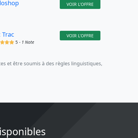
doshop
VOIR L'OFFRE
c Trac
VOIR L'OFFRE
(x)
(x)
(x)
(x)
5 -
1 Note
 et être soumis à des règles linguistiques,
Disponibles