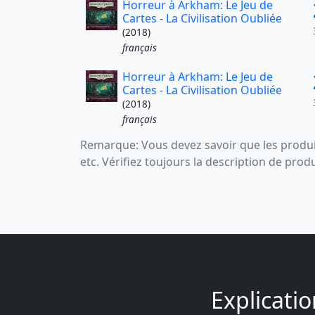
Horreur à Arkham: Le Jeu de
Cartes - La Civilisation Oubliée
(2018)
français
Horreur à Arkham: Le Jeu de
Cartes - La Civilisation Oubliée
(2018)
français
Remarque: Vous devez savoir que les produit
etc. Vérifiez toujours la description de prod
Explicatio