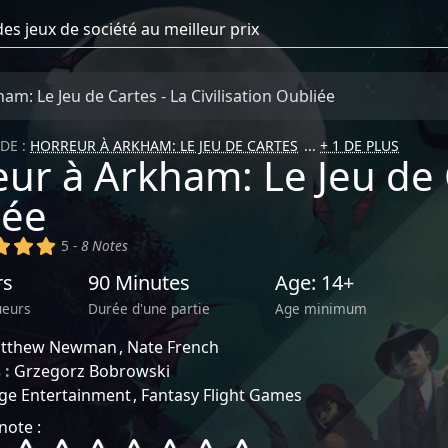
am: Le Jeu de Cartes - La Civilisation Oubliée
DE :
HORREUR À ARKHAM: LE JEU DE CARTES
+ 1 DE PLUS
ur à Arkham: Le Jeu de Ca
iée
)
(x)
(x)
(x)
5 -
8 Notes
rs
90 Minutes
Age: 14+
ueurs
Durée d'une partie
Age minimum
tthew Newman
Nate French
 :
Grzegorz Bobrowski
ge Entertainment
Fantasy Flight Games
note :