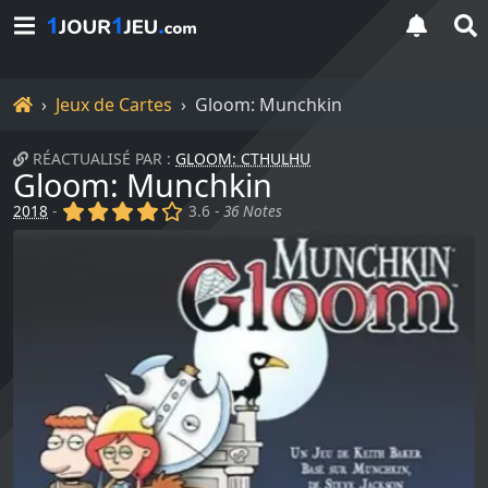
Accueil
Jeux de Cartes
Gloom: Munchkin
RÉACTUALISÉ PAR :
GLOOM: CTHULHU
Gloom: Munchkin
(x)
(x)
(x)
(x)
()
2018
-
3.6 -
36 Notes