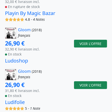
32,00 € livraison incl.
En rupture de stock
Playin By Magic Bazar
(x)
(x)
(x)
(x)
(x)
4.8 -
4 Notes
Gloom
(2018)
français
26,90 €
VOIR L'OFFRE
32,90 € livraison incl.
En stock
Ludoshop
Gloom
(2018)
français
26,90 €
VOIR L'OFFRE
31,80 € livraison incl.
En stock
Ludifolie
(x)
(x)
(x)
(x)
(x)
5 -
1 Note