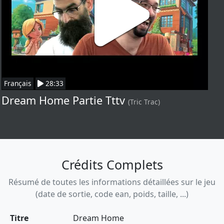
Français
28:33
Dream Home Partie Tttv
(Tric Trac)
Crédits Complets
Résumé de toutes les informations détaillées sur le jeu
(date de sortie, code ean, poids, taille, ...)
Titre
Dream Home