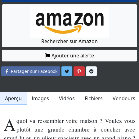
Rechercher sur Amazon
Ajouter une alerte
Partager sur Twitter
Partager sur Pinterest
Partager sur Reddit
Partager sur Facebook
Aperçu
Images
Vidéos
Fichiers
Vendeurs
A
quoi va ressembler votre maison ? Voulez vous
plutôt une grande chambre à coucher avec
grand lit ou un séjour spacieux avec un grand piano ?