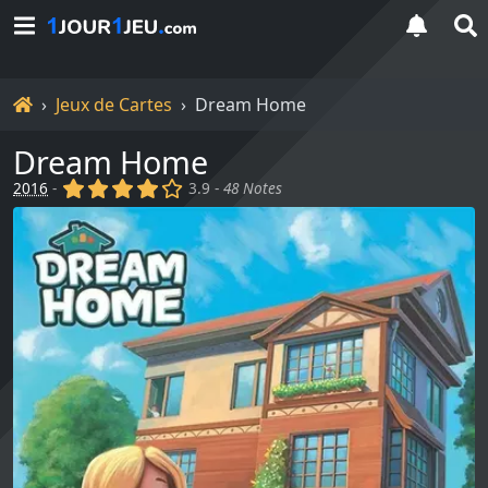
Accueil
Jeux de Cartes
Dream Home
Dream Home
(x)
(x)
(x)
(x)
()
2016
-
3.9 -
48 Notes