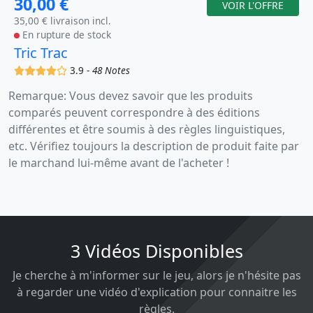
30,00 €
VOIR L'OFFRE
35,00 € livraison incl.
En rupture de stock
Tric Trac
(x)
(x)
(x)
(x)
()
3.9 -
48 Notes
Remarque: Vous devez savoir que les produits
comparés peuvent correspondre à des éditions
différentes et être soumis à des règles linguistiques,
etc. Vérifiez toujours la description de produit faite par
le marchand lui-même avant de l'acheter !
3 Vidéos Disponibles
Je cherche à m'informer sur le jeu, alors je n'hésite pas
à regarder une vidéo d'explication pour connaitre les
règles.