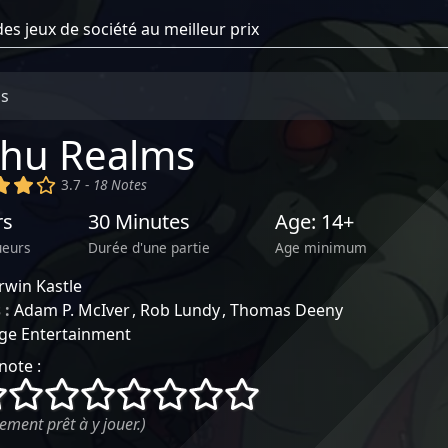
ms
lhu Realms
)
(x)
(x)
()
3.7 -
18 Notes
rs
30 Minutes
Age: 14+
ueurs
Durée d'une partie
Age minimum
rwin Kastle
 :
Adam P. McIver
Rob Lundy
Thomas Deeny
ge Entertainment
note :
()
()
()
()
()
()
()
()
ement prêt à y jouer.)