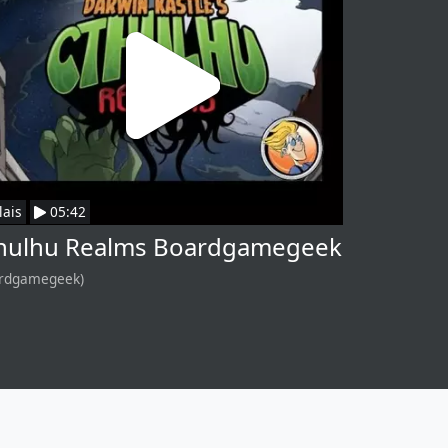
lais
05:42
hulhu Realms Boardgamegeek
rdgamegeek)