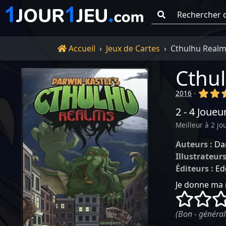
Go !
Accueil
Accueil
Jeux de Cartes
Cthulhu Real
Cthu
(x)
(x
2016
-
2 - 4 Joueu
Meilleur à 2 jo
Auteurs :
Da
Illustrateurs
Éditeurs :
Ed
Je donne ma 
()
()
(Bon - général