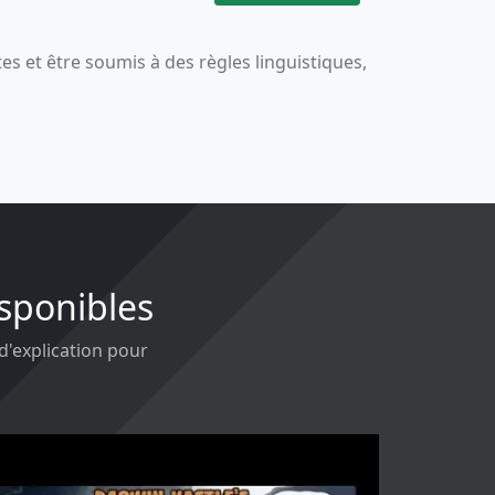
 et être soumis à des règles linguistiques,
isponibles
 d'explication pour