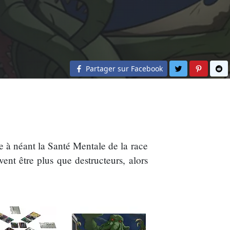
Partager sur 
Partage
Pa
Partager sur Facebook
re à néant la Santé Mentale de la race
nt être plus que destructeurs, alors