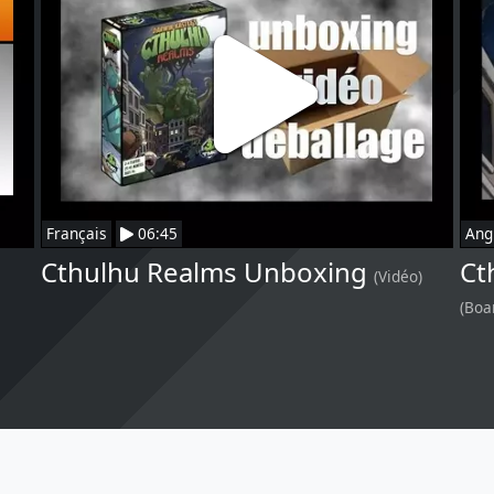
Français
06:45
Ang
Cthulhu Realms Unboxing
Ct
(Vidéo)
(Boa