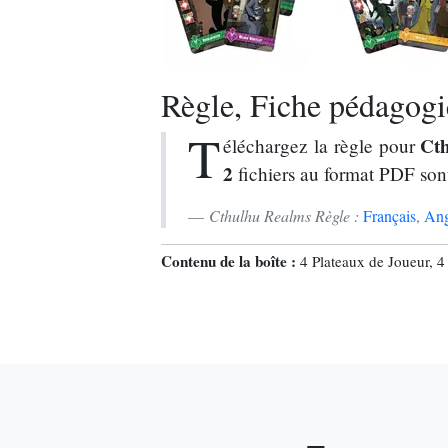
Règle, Fiche pédagogiq
T
Ct
éléchargez la règle pour
2
fichiers au format PDF son
Cthulhu Realms Règle :
Français
,
Ang
Contenu de la boîte :
4 Plateaux de Joueur, 4