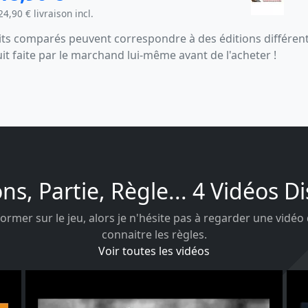
24,90 € livraison incl.
s comparés peuvent correspondre à des éditions différentes
uit faite par le marchand lui-même avant de l'acheter !
ons, Partie, Règle... 4 Vidéos D
ormer sur le jeu, alors je n'hésite pas à regarder une vidéo
connaitre les règles.
Voir toutes les vidéos