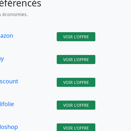
référencés
es économies.
azon
VOIR L'OFFRE
ay
VOIR L'OFFRE
iscount
VOIR L'OFFRE
ifolie
VOIR L'OFFRE
doshop
VOIR L'OFFRE