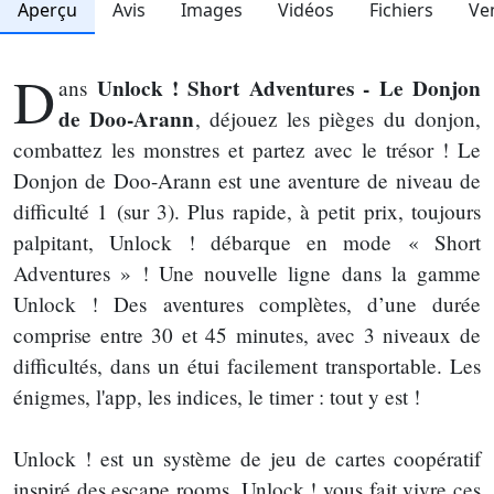
Aperçu
Avis
Images
Vidéos
Fichiers
Ve
D
Unlock ! Short Adventures - Le Donjon
ans
de Doo-Arann
, déjouez les pièges du donjon,
combattez les monstres et partez avec le trésor ! Le
Donjon de Doo-Arann est une aventure de niveau de
difficulté 1 (sur 3). Plus rapide, à petit prix, toujours
palpitant, Unlock ! débarque en mode « Short
Adventures » ! Une nouvelle ligne dans la gamme
Unlock ! Des aventures complètes, d’une durée
comprise entre 30 et 45 minutes, avec 3 niveaux de
difficultés, dans un étui facilement transportable. Les
énigmes, l'app, les indices, le timer : tout y est !
Unlock ! est un système de jeu de cartes coopératif
inspiré des escape rooms. Unlock ! vous fait vivre ces