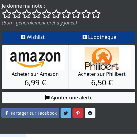
Je donne ma note :
()
()
()
()
()
()
()
()
()
()
(Bon - généralement prêt à y jouer.)
Wishlist
Ludothèque
Acheter sur Amazon
Acheter sur Philibert
6,99 €
6,50 €
Ajouter une alerte
Partager sur Twitter
Partager sur Pinterest
Partager sur Reddit
Partager sur Facebook