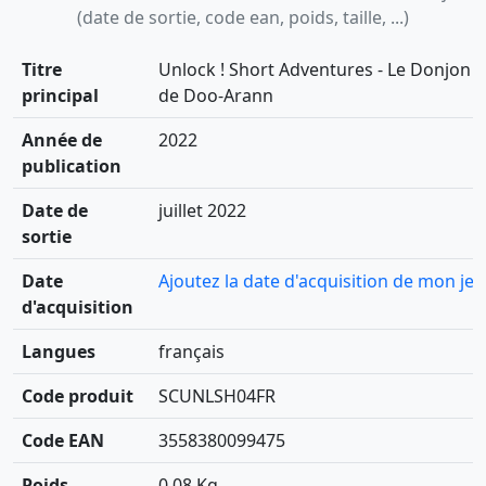
(date de sortie, code ean, poids, taille, ...)
Titre
Unlock ! Short Adventures - Le Donjon
principal
de Doo-Arann
Année de
2022
publication
Date de
juillet 2022
sortie
Date
Ajoutez la date d'acquisition de mon jeu
d'acquisition
Langues
français
Code produit
SCUNLSH04FR
Code EAN
3558380099475
Poids
0,08 Kg