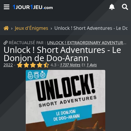
Accueil
Jeux d'Énigmes
Unlock ! Short Adventures - Le D
RÉACTUALISÉ PAR :
UNLOCK ! EXTRAORDINARY ADVENTURES
Unlock ! Short Adventures - Le
Donjon de Doo-Arann
(x)
(x)
(x)
(x)
(,)
2022
-
4.3 -
1 737 Notes
Et
1 Avis