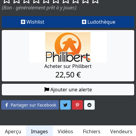
(Bon - généralement prêt à y jouer.)
Wishlist
Ludothèque
Acheter sur Philibert
22,50 €
Ajouter une alerte
Partager sur Twitter
Partager sur Pinterest
Partager sur Reddit
Partager sur Facebook
Aperçu
Images
Vidéos
Fichiers
Vendeurs