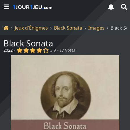
Accueil
Jeux d'Énigmes
Black Sonata
Images
Black So
Black Sonata
(x)
(x)
(x)
(x)
()
2022
-
3.9 -
13 Notes