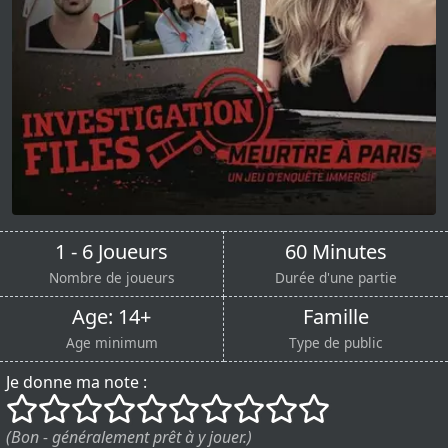
1 - 6 Joueurs
60 Minutes
Nombre de joueurs
Durée d'une partie
Age: 14+
Famille
Age minimum
Type de public
Je donne ma note :
()
()
()
()
()
()
()
()
()
()
(Bon - généralement prêt à y jouer.)