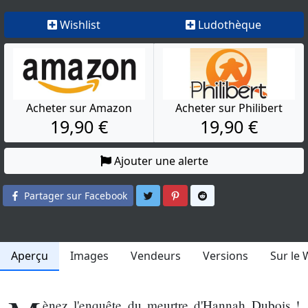
Wishlist
Ludothèque
Acheter sur Amazon
Acheter sur Philibert
19,90 €
19,90 €
Ajouter une alerte
Partager sur Twitter
Partager sur Pinterest
Partager sur Reddit
Partager sur Facebook
Aperçu
Images
Vendeurs
Versions
Sur le
ènez l'enquête du meurtre d'Hannah Dubois !