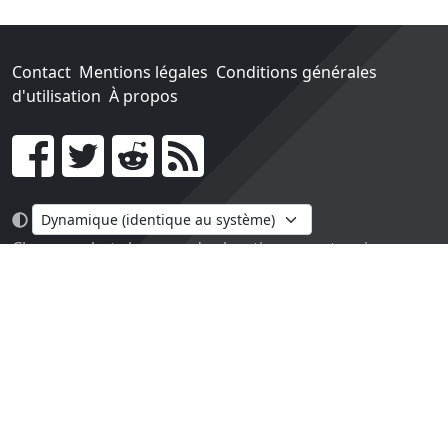
Contact
Mentions légales
Conditions générales
d'utilisation
À propos
Go !
Chaque achat chez une des boutiques partenaires nous
rapporte un pourcentage sur les ventes réalisées.
Conçu et construit avec tout l'amour du monde par
Paula. Maintenu par 1jour-1jeu.com.
Version v2.0. Code sous licence
APACHE2
, docs
APACHE
BY 2.0
.