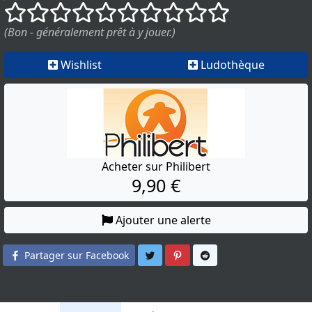
()
()
()
()
()
()
()
()
()
()
(Bon - généralement prêt à y jouer.)
Wishlist
Ludothèque
Acheter sur Philibert
9,90 €
Ajouter une alerte
Partager sur Twitter
Partager sur Pinterest
Partager sur Reddit
Partager sur Facebook