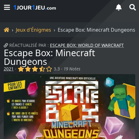
Accueil
Jeux d'Énigmes
Escape Box: Minecraft Dungeons
RÉACTUALISÉ PAR :
ESCAPE BOX: WORLD OF WARCRAFT
Escape Box: Minecraft
Dungeons
(x)
(x)
(x)
(,)
()
2021
-
3.3 -
19 Notes