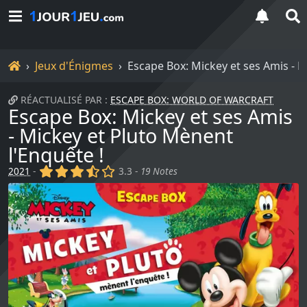
Accueil
Jeux d'Énigmes
Escape Box: Mickey et ses Amis - M
RÉACTUALISÉ PAR :
ESCAPE BOX: WORLD OF WARCRAFT
Escape Box: Mickey et ses Amis
- Mickey et Pluto Mènent
l'Enquête !
(x)
(x)
(x)
(,)
()
2021
-
3.3 -
19 Notes