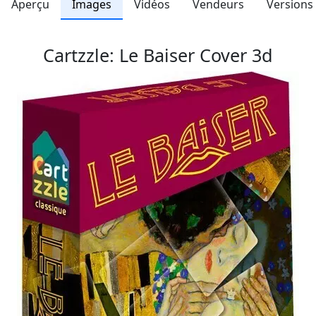
Aperçu
Images
Vidéos
Vendeurs
Versions
Cartzzle: Le Baiser Cover 3d