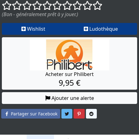
()
()
()
()
()
()
()
()
()
()
(Bon - généralement prêt à y jouer.)
Wishlist
Ludothèque
Acheter sur Philibert
9,95 €
Ajouter une alerte
Partager sur Twitter
Partager sur Pinterest
Partager sur Reddit
Partager sur Facebook