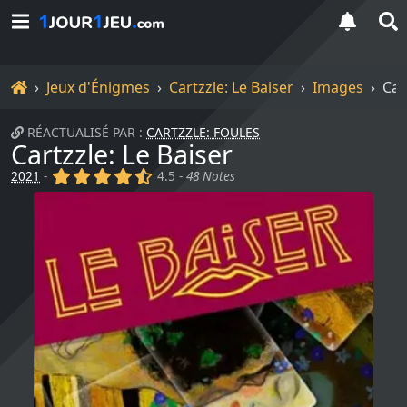
Accueil
Jeux d'Énigmes
Cartzzle: Le Baiser
Images
Car
RÉACTUALISÉ PAR :
CARTZZLE: FOULES
Cartzzle: Le Baiser
(x)
(x)
(x)
(x)
(,)
2021
-
4.5 -
48 Notes