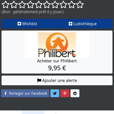
()
()
()
()
()
()
()
()
()
()
(Bon - généralement prêt à y jouer.)
Wishlist
Ludothèque
Acheter sur Philibert
9,95 €
Ajouter une alerte
Partager sur Twitter
Partager sur Pinterest
Partager sur Reddit
Partager sur Facebook