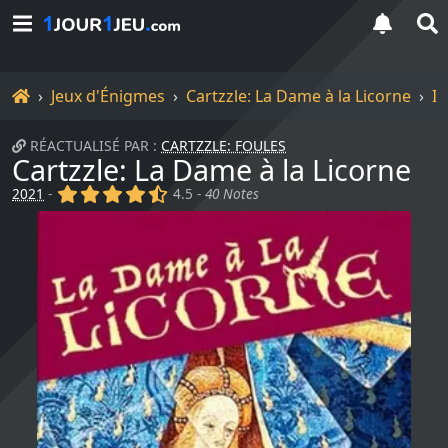
Accueil
Jeux d'Énigmes
Cartzzle: La Dame à la Licorne
I
RÉACTUALISÉ PAR :
CARTZZLE: FOULES
Cartzzle: La Dame à la Licorne
(x)
(x)
(x)
(x)
(,)
2021
-
4.5 -
40 Notes