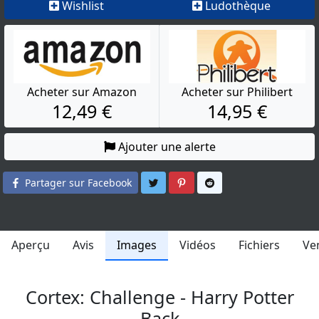
Wishlist
Ludothèque
Acheter sur Amazon
Acheter sur Philibert
12,49 €
14,95 €
Ajouter une alerte
Partager sur Twitter
Partager sur Pinterest
Partager sur Reddit
Partager sur Facebook
Aperçu
Avis
Images
Vidéos
Fichiers
Ve
Cortex: Challenge - Harry Potter
Back