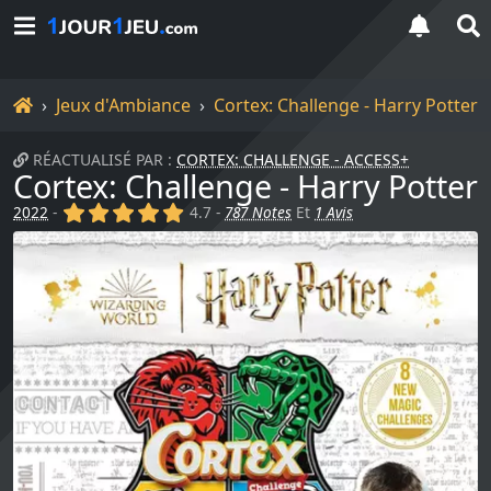
Accueil
Jeux d'Ambiance
Cortex: Challenge - Harry Potter
RÉACTUALISÉ PAR :
CORTEX: CHALLENGE - ACCESS+
Cortex: Challenge - Harry Potter
(x)
(x)
(x)
(x)
(x)
2022
-
4.7 -
787 Notes
Et
1 Avis