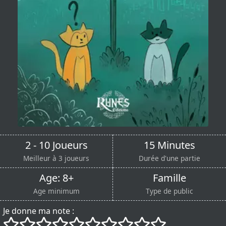
2 - 10 Joueurs
15 Minutes
Meilleur à 3 joueurs
Durée d'une partie
Age: 8+
Famille
Age minimum
Type de public
Je donne ma note :
()
()
()
()
()
()
()
()
()
()