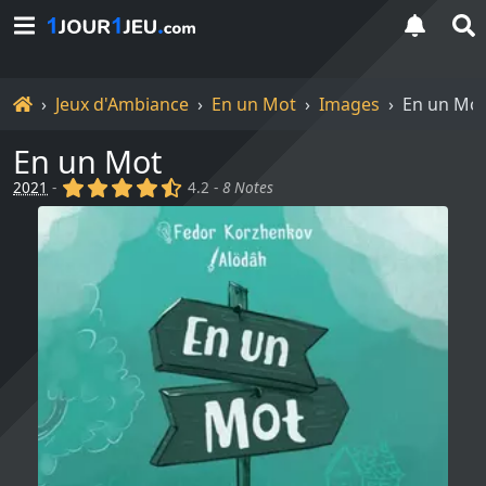
Accueil
Jeux d'Ambiance
En un Mot
Images
En un Mot
En un Mot
(x)
(x)
(x)
(x)
(,)
2021
-
4.2 -
8 Notes