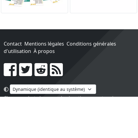
Contact
Mentions légales
Conditions générales
d'utilisation
À propos
Go !
Chaque achat chez une des boutiques partenaires nous
rapporte un pourcentage sur les ventes réalisées.
Conçu et construit avec tout l'amour du monde par
Paula. Maintenu par 1jour-1jeu.com.
Version v2.0. Code sous licence
APACHE2
, docs
APACHE