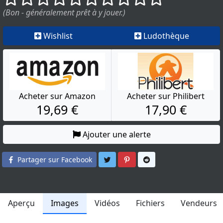
(Bon - généralement prêt à y jouer.)
Wishlist
Ludothèque
Acheter sur Amazon
Acheter sur Philibert
19,69 €
17,90 €
Ajouter une alerte
Partager sur Twitter
Partager sur Pinterest
Partager sur Reddit
Partager sur Facebook
Aperçu
Images
Vidéos
Fichiers
Vendeurs